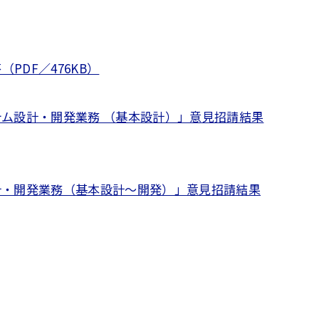
DF／476KB）
テム設計・開発業務 （基本設計）」意見招請結果
計・開発業務（基本設計～開発）」意見招請結果