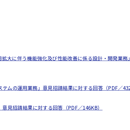
用拡大に伴う機能強化及び性能改善に係る設計・開発業務
テムの運用業務」意見招請結果に対する回答（PDF／432
意見招請結果に対する回答（PDF／146KB）