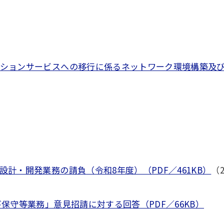
ションサービスへの移行に係るネットワーク環境構築及び
計・開発業務の請負（令和8年度）（PDF／461KB）
（
保守等業務」意見招請に対する回答（PDF／66KB）