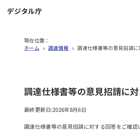
本
文
ホーム
へ
移
現在位置
：
動
ホーム
調達情報
調達仕様書等の意見招請に
調達仕様書等の意見招請に対
最終更新日:
2026年8月6日
調達仕様書等の意見招請に対する回答をご確認