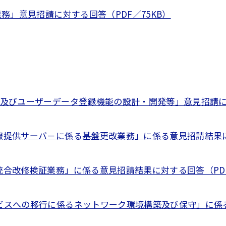
務」意見招請に対する回答（PDF／75KB）
及びユーザーデータ登録機能の設計・開発等」意見招請に対す
提供サーバ－に係る基盤更改業務」に係る意見招請結果に対
合改修検証業務」に係る意見招請結果に対する回答（PDF／
スへの移行に係るネットワーク環境構築及び保守」に係る意