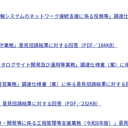
報システムのネットワーク接続支援に係る役務等」調達仕
守業務」意見招請結果に対する回答（PDF／184KB）
カタログサイト開発及び運用等業務」調達仕様書（案）に係る
営業務」調達仕様書（案）に係る意見招請結果に対する回答（
見招請結果に対する回答（PDF／232KB）
・開発等に係る工程管理等支援業務（令和8年度）」意見招