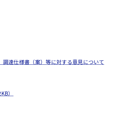
」調達仕様書（案）等に対する意見について
KB）