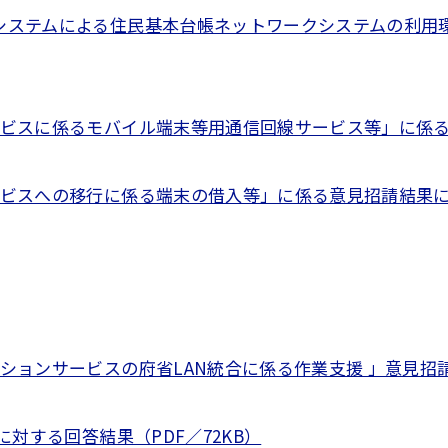
システムによる住民基本台帳ネットワークシステムの利用
ビスに係るモバイル端末等用通信回線サービス等」に係る意
ビスへの移行に係る端末の借入等」に係る意見招請結果に対す
ョンサービスの府省LAN統合に係る作業支援 」意見招請結
対する回答結果（PDF／72KB）