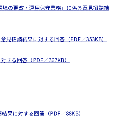
環境の更改・運用保守業務」に係る意見招請結
見招請結果に対する回答（PDF／353KB）
る回答（PDF／367KB）
果に対する回答（PDF／88KB）