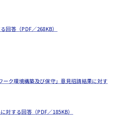
答（PDF／268KB）
ワーク環境構築及び保守」意見招請結果に対す
対する回答（PDF／185KB）