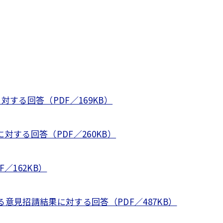
る回答（PDF／169KB）
する回答（PDF／260KB）
162KB）
見招請結果に対する回答（PDF／487KB）