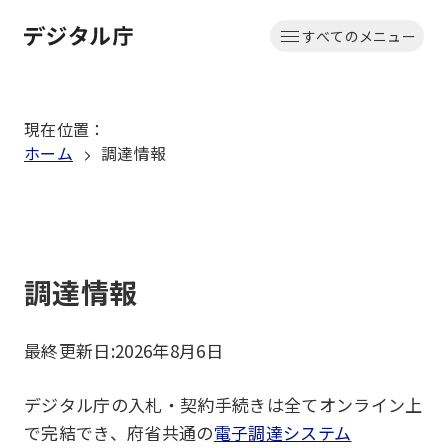
本
すべてのメニュー
文
ホーム
へ
移
現在位置
：
動
ホーム
調達情報
調達情報
最終更新日:
2026年8月6日
デジタル庁の入札・契約手続きは全てオンライン上
で完結でき、府省共通の
電子調達システム