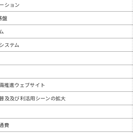
ーション
基盤
ム
システム
備推進ウェブサイト
普及及び利活用シーンの拡大
通費