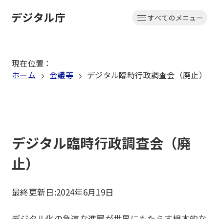
本
すべてのメニュー
文
ホーム
へ
移
現在位置
：
動
ホーム
会議等
デジタル臨時行政調査会（廃止）
デジタル臨時行政調査会（廃
止）
最終更新日:
2024年6月19日
デジタル化の急速な進展が世界にもたらす根本的な