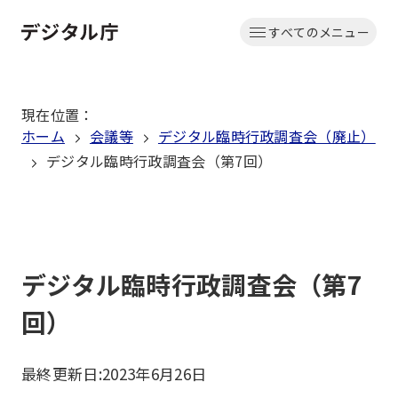
本
すべてのメニュー
文
ホーム
へ
移
現在位置
：
動
ホーム
会議等
デジタル臨時行政調査会（廃止）
デジタル臨時行政調査会（第7回）
デジタル臨時行政調査会（第7
回）
最終更新日:
2023年6月26日