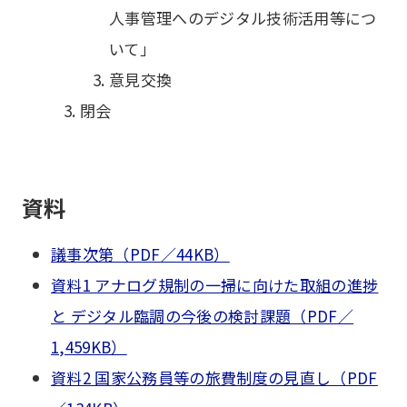
人事管理へのデジタル技術活用等につ
いて」
意見交換
閉会
資料
議事次第（PDF／44KB）
資料1 アナログ規制の一掃に向けた取組の進捗
と デジタル臨調の今後の検討課題（PDF／
1,459KB）
資料2 国家公務員等の旅費制度の見直し（PDF