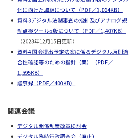
化に向けた取組について（PDF／1,064KB）
資料3デジタル法制審査の指針及びアナログ規
制点検ツールα版について（PDF／1,407KB）
（2023年12月15日更新）
資料4 国会提出予定法案に係るデジタル原則適
合性確認等のための指針（案）（PDF／
1,595KB）
議事録（PDF／400KB）
関連会議
デジタル関係制度改革検討会
デジタル臨時行政調査会（廃止）