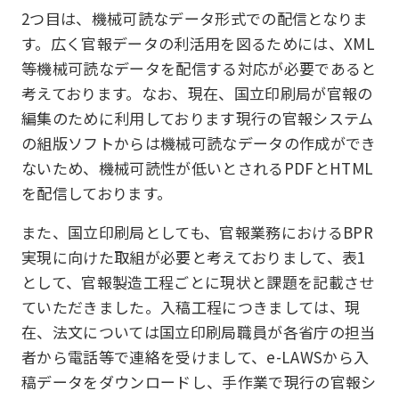
2つ目は、機械可読なデータ形式での配信となりま
す。広く官報データの利活用を図るためには、XML
等機械可読なデータを配信する対応が必要であると
考えております。なお、現在、国立印刷局が官報の
編集のために利用しております現行の官報システム
の組版ソフトからは機械可読なデータの作成ができ
ないため、機械可読性が低いとされるPDFとHTML
を配信しております。
また、国立印刷局としても、官報業務におけるBPR
実現に向けた取組が必要と考えておりまして、表1
として、官報製造工程ごとに現状と課題を記載させ
ていただきました。入稿工程につきましては、現
在、法文については国立印刷局職員が各省庁の担当
者から電話等で連絡を受けまして、e-LAWSから入
稿データをダウンロードし、手作業で現行の官報シ