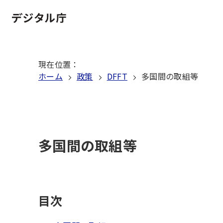
本
文
ホーム
へ
移
現在位置
：
動
ホーム
政策
DFFT
多国間の取組等
多国間の取組等
目次