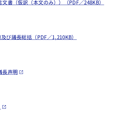
文書（仮訳（本文のみ））（PDF／248KB）
び議長総括（PDF／1,210KB）
議長声明
）