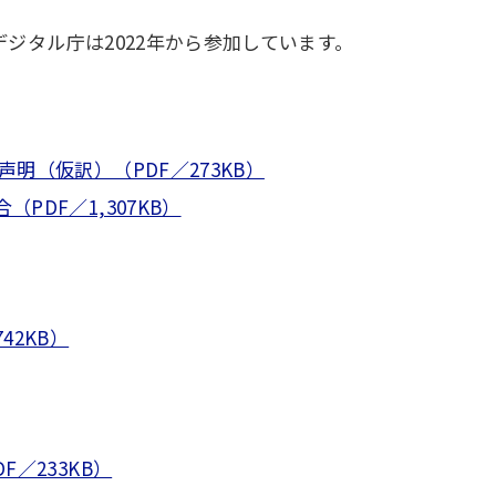
。
デジタル庁は2022年から参加しています。
明（仮訳）（PDF／273KB）
PDF／1,307KB）
42KB）
／233KB）