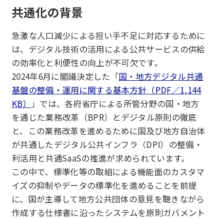
共通化の背景
急激な人口減少による担い手不足に対応するために
は、デジタル技術の活用による公共サービスの供給
の効率化と利便性の向上が不可欠です。
2024年6月に閣議決定した「
国・地方デジタル共通
基盤の整備・運用に関する基本方針（PDF／1,144
KB）
」では、各府省庁による所管分野の国・地方
を通じた業務改革（BPR）とデジタル原則の徹底
と、この業務改革を進めるために国及び地方自治体
が共通したデジタル公共インフラ（DPI）の整備・
利活用と共通SaaSの推進が求められています。
この中で、標準化等の取組による機能面のカスタマ
イズの抑制やデータの標準化を進めることを前提
に、国が主導して地方公共団体の意見を聴きながら
作成する仕様書に沿ったシステムを原則ガバメント