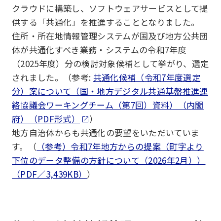
クラウドに構築し、ソフトウェアサービスとして提
供する「共通化」を推進することとなりました。
住所・所在地情報管理システムが国及び地方公共団
体が共通化すべき業務・システムの令和7年度
（2025年度）分の検討対象候補として挙がり、選定
されました。（参考:
共通化候補（令和7年度選定
分）案について（国・地方デジタル共通基盤推進連
絡協議会ワーキングチーム（第7回）資料）（内閣
府）（PDF形式）
）
地方自治体からも共通化の要望をいただいていま
す。（
（参考）令和7年地方からの提案（町字より
下位のデータ整備の方針について（2026年2月））
（PDF／3,439KB）
）