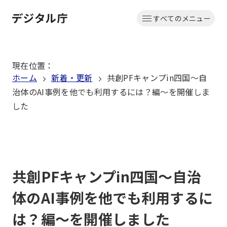
本
すべてのメニュー
文
ホーム
へ
移
現在位置
：
動
ホーム
新着・更新
共創PFキャンプin四国～自
治体のAI事例を他でも利用するには？編～を開催しま
した
共創PFキャンプin四国～自治
体のAI事例を他でも利用するに
は？編～を開催しました