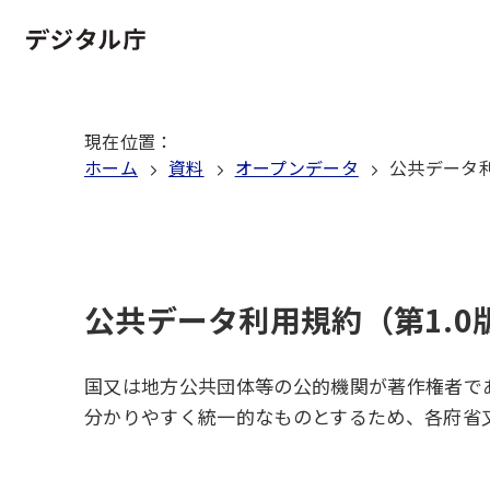
本
文
ホーム
へ
移
現在位置
：
動
ホーム
資料
オープンデータ
公共データ利
公共データ利用規約（第1.0
国又は地方公共団体等の公的機関が著作権者で
分かりやすく統一的なものとするため、各府省