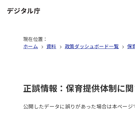
本
文
ホーム
へ
移
現在位置
：
動
ホーム
資料
政策ダッシュボード一覧
保
正誤情報：保育提供体制に関
公開したデータに誤りがあった場合は本ページ