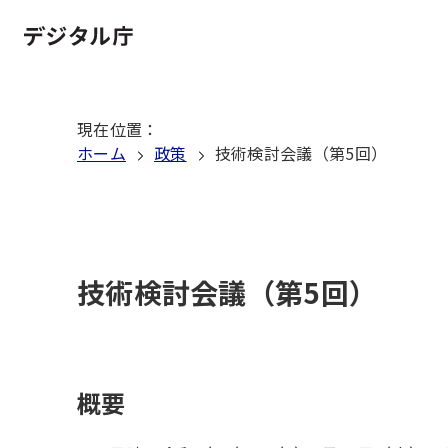
本
文
ホーム
へ
移
現在位置
：
動
ホーム
政策
技術検討会議（第5回）
技術検討会議（第5回）
概要