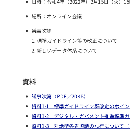
日時：令和4年（2022年）2月15日（火）15
場所：オンライン会議
議事次第
1. 標準ガイドライン等の改正について
2. 新しいデータ体系について
資料
議事次第（PDF／20KB）
資料1-1 標準ガイドライン群改定のポイント
資料1-2 デジタル・ガバメント推進標準ガイ
資料1-3 対話型各省協議の試行について（PD