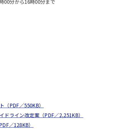
時00分から16時00分まで
（PDF／550KB）
ドライン改定案（PDF／2,251KB）
F／128KB）