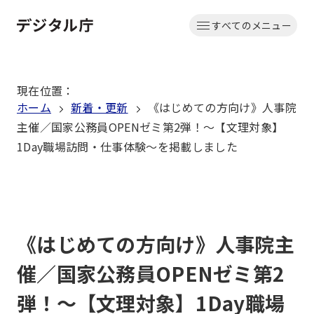
本
すべてのメニュー
文
ホーム
へ
移
現在位置
：
動
ホーム
新着・更新
《はじめての方向け》人事院
主催／国家公務員OPENゼミ第2弾！～【文理対象】
1Day職場訪問・仕事体験～を掲載しました
《はじめての方向け》人事院主
催／国家公務員OPENゼミ第2
弾！～【文理対象】1Day職場