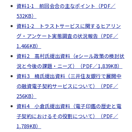
資料1-1 前回会合の主なポイント（PDF／
532KB）
資料1-2 トラストサービスに関するヒアリン
グ・アンケート実態調査の状況報告（PDF／
1,466KB）
資料2 高村氏提出資料（eシール政策の検討状
況と今後の課題・ニーズ）（PDF／1,839KB）
資料3 楠氏提出資料（三井住友銀行で展開中
の融資電子契約サービスについて）（PDF／
256KB）
資料4 小倉氏提出資料（電子印鑑の歴史と電
子契約におけるその役割について）（PDF／
1,789KB）