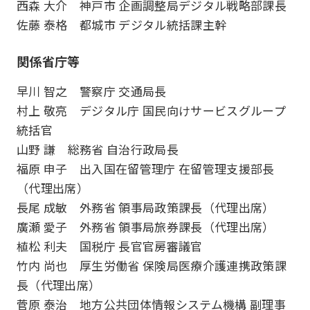
西森 大介 神戸市 企画調整局デジタル戦略部課長
佐藤 泰格 都城市 デジタル統括課主幹
関係省庁等
早川 智之 警察庁 交通局長
村上 敬亮 デジタル庁 国民向けサービスグループ
統括官
山野 謙 総務省 自治行政局長
福原 申子 出入国在留管理庁 在留管理支援部長
（代理出席）
長尾 成敏 外務省 領事局政策課長（代理出席）
廣瀬 愛子 外務省 領事局旅券課長（代理出席）
植松 利夫 国税庁 長官官房審議官
竹内 尚也 厚生労働省 保険局医療介護連携政策課
長（代理出席）
菅原 泰治 地方公共団体情報システム機構 副理事