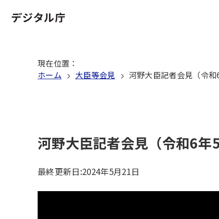
本
文
ホーム
へ
移
現在位置
：
動
ホーム
大臣等会見
河野大臣記者会見（令和6
河野大臣記者会見（令和6年5
最終更新日:
2024年5月21日