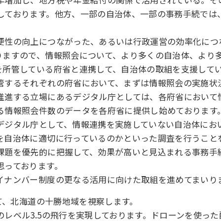
しております。他方、一部の自治体、一部の事務手続では
便性の向上につながった、あるいは行政運営の効率化につ
りますので、情報照会について、より多くの自治体、より
を所管している府省と連携して、自治体の取組を支援して
管するそれぞれの府省において、まずは情報照会の実施状
推進する立場にあるデジタル庁としては、各府省において
る情報照会件数のデータを各府省に提供し始めております
デジタル庁として、情報連携を実施していない自治体にお
を自治体に適切に行っているのかといった調査を行うこと
課題を優先的に把握して、効果が高いと見込まれる事務手
思っております。
イナンバー制度の更なる活用に向けた取組を進めてまいり
けて、北海道の十勝地域を視察します。
レベル3.5の飛行を実現しております。ドローンを使っ