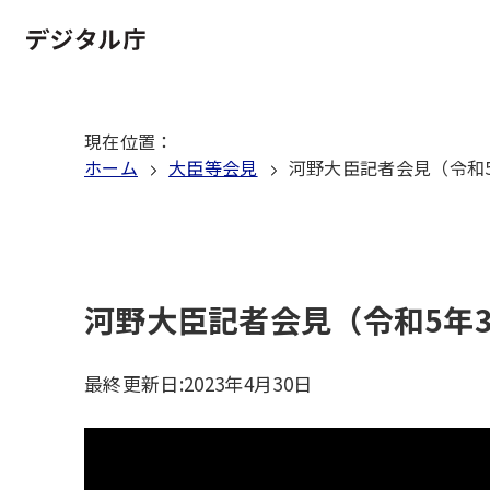
本
文
ホーム
へ
移
現在位置
：
動
ホーム
大臣等会見
河野大臣記者会見（令和5
河野大臣記者会見（令和5年3
最終更新日:
2023年4月30日