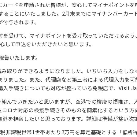
にカードを申請された皆様が、安心してマイナポイントを
長することにいたしました。2月末までにマイナンバーカー
が付与されます。
付を受けて、マイナポイントを受け取っていただけるよう
安心して申込をいただきたいと思います。
てご報告いたします。
の読み取りができるようになりました。いちいち入力をしな
も始まりました。また、代理店など第三者による代理入力を
続きについても対応が整っている免税店で、Visit Jap
の向上に取り組んでいきたいと思いますが、空港での検疫の煩雑
型コロナ対応の検疫手続きそのものを簡素化するという方
空港を視察したいと思っております。詳細は準備が整い次
民税非課税世帯1世帯あたり3万円を算定基礎とする「低所