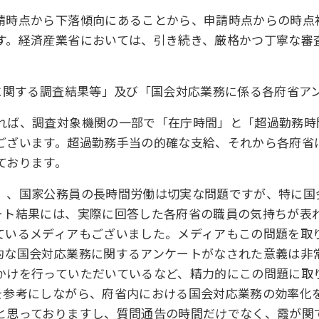
請時点から下落傾向にあることから、申請時点からの時点
す。経済産業省においては、引き続き、厳格かつ丁寧な審
。
等に関する調査結果等」及び「国会対応業務に係る各府省ア
れば、調査対象機関の一部で「在庁時間」と「超過勤務時
ございます。超過勤務手当の的確な支給、それから各府省
ております。
」、国家公務員の長時間労働は切実な問題ですが、特に国
ート結果には、実際に回答した各府省の職員の気持ちが表
ているメディアもございました。メディアもこの問題を取
的な国会対応業務に関するアンケートがなされた意義は非
かけを行っていただいているなど、精力的にこの問題に取
を参考にしながら、府省内における国会対応業務の効率化
と思っておりますし、質問通告の時間だけでなく、霞が関