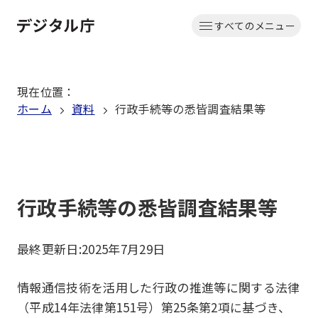
本
すべてのメニュー
文
ホーム
へ
移
現在位置
：
動
ホーム
資料
行政手続等の悉皆調査結果等
行政手続等の悉皆調査結果等
最終更新日:
2025年7月29日
情報通信技術を活用した行政の推進等に関する法律
（平成14年法律第151号）第25条第2項に基づき、