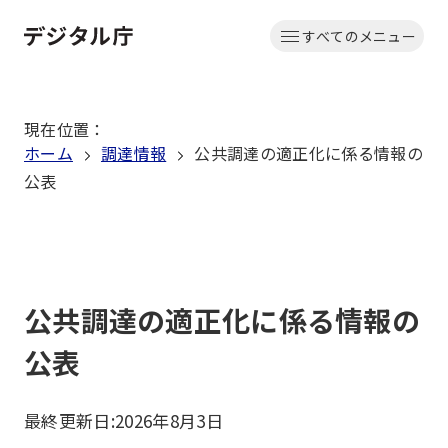
本
すべてのメニュー
文
ホーム
へ
移
現在位置
：
動
ホーム
調達情報
公共調達の適正化に係る情報の
公表
公共調達の適正化に係る情報の
公表
最終更新日:
2026年8月3日