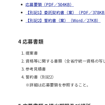
応募要領（PDF／504KB）
【別記1】委託契約書（案）（PDF／378K
【別記2】誓約書（案）（Word／27KB）
4 応募書類
提案書
資格等に関する書類（全省庁統一資格の写
参考見積書
誓約書（別記2）
※詳細は応募要領を参照すること。