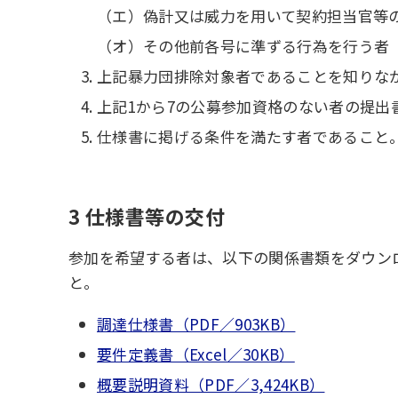
（エ）偽計又は威力を用いて契約担当官等
（オ）その他前各号に準ずる行為を行う者
上記暴力団排除対象者であることを知りな
上記1から7の公募参加資格のない者の提出
仕様書に掲げる条件を満たす者であること
3 仕様書等の交付
参加を希望する者は、以下の関係書類をダウン
と。
調達仕様書（PDF／903KB）
要件定義書（Excel／30KB）
概要説明資料（PDF／3,424KB）