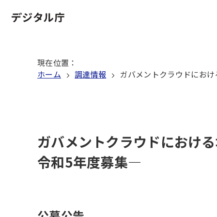
本
文
ホーム
へ
移
現在位置
：
動
ホーム
調達情報
ガバメントクラウドにおける
ガバメントクラウドにおける
令和5年度募集―
公募公告