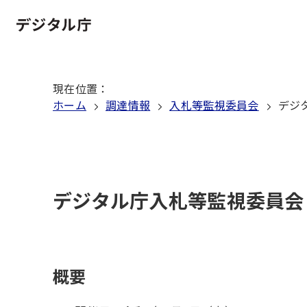
本
文
ホーム
へ
移
現在位置
：
動
ホーム
調達情報
入札等監視委員会
デジ
デジタル庁入札等監視委員会
概要