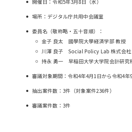
開催日：令和5年3月8日（水）
場所：デジタル庁共用中会議室
委員名（敬称略・五十音順）：
金子 良太 國學院大學経済学部 教授
川澤 良子 Social Policy Lab 株式
持永 勇一 早稲田大学大学院会計研究
審議対象期間：令和4年4月1日から令和4年9
抽出案件数：3件（対象案件236件）
審議案件数：3件