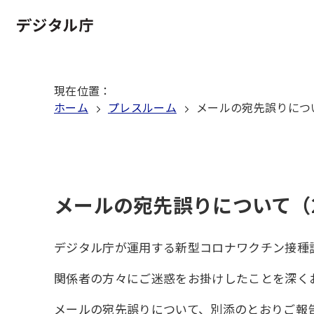
本
文
ホーム
へ
移
現在位置
：
動
ホーム
プレスルーム
メールの宛先誤りについ
メールの宛先誤りについて（2
デジタル庁が運用する新型コロナワクチン接種
関係者の方々にご迷惑をお掛けしたことを深く
メールの宛先誤りについて、別添のとおりご報