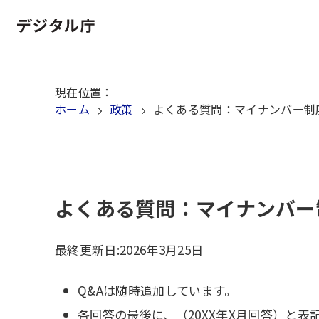
本
文
ホーム
へ
移
現在位置
：
動
ホーム
政策
よくある質問：マイナンバー制
よくある質問：マイナンバー
最終更新日:
2026年3月25日
Q&Aは随時追加しています。
各回答の最後に、（20XX年X月回答）と