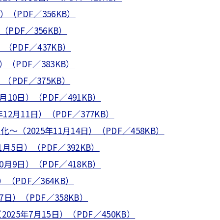
（PDF／356KB）
PDF／356KB）
PDF／437KB）
（PDF／383KB）
（PDF／375KB）
0日）（PDF／491KB）
月11日）（PDF／377KB）
2025年11月14日）（PDF／458KB）
5日）（PDF／392KB）
9日）（PDF／418KB）
（PDF／364KB）
日）（PDF／358KB）
5年7月15日）（PDF／450KB）