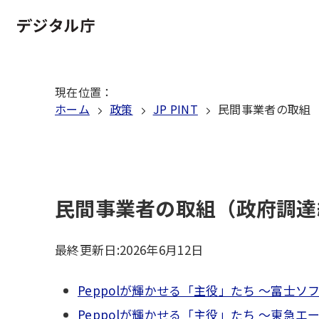
本
文
ホーム
へ
移
現在位置
：
動
ホーム
政策
JP PINT
民間事業者の取組
民間事業者の取組（政府調達
最終更新日:
2026年6月12日
Peppolが輝かせる「主役」たち ～富士ソ
Peppolが輝かせる「主役」たち ～東急エ