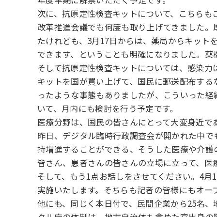
次に、抗原定性検査キットについて、こちらも
改革推進会議でも何度も取り上げてきました。
たけれども、3月17日からは、薬局からキッ
できます、ということも明確になりました。薬
そして抗原定性検査キットについては、感染力
キットを国が買い上げて、国民に郵送配布する
ったような事態もありましたが、こういった経
いて、月内にも検討を行う予定です。
医療分野は、国民の皆さんにとって大変身近で
昨日、デジタル臨時行政調査会が開かれた中で
持増進することができる、そうした医療や介護
皆さん、患者さんの皆さんの立場に立って、医療
そして、もう1点お話しをさせてください。4月
実施いたします。そちらも記者の皆様にもオー
他にも、同じく本日付で、民間企業から25名、
タル庁の体制は、地方自治体も含めた官出身の職