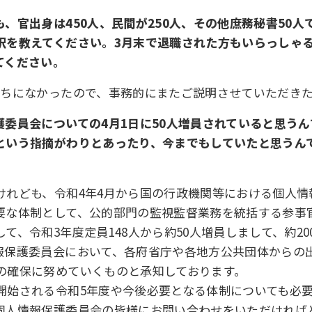
官出身は450人、民間が250人、その他庶務秘書50人で
訳を教えてください。3月末で退職された方もいらっしゃ
てください。
持ちになかったので、事務的にまたご説明させていただき
委員会についての4月1日に50人増員されていると思う
という指摘がわりとあったり、今までもしていたと思うん
けれども、令和4年4月から国の行政機関等における個人
要な体制として、公的部門の監視監督業務を統括する参事
て、令和3年度定員148人から約50人増員しまして、約2
報保護委員会において、各府省庁や各地方公共団体からの
の確保に努めていくものと承知しております。
開始される令和5年度や今後必要となる体制についても必
個人情報保護委員会の皆様にお問い合わせをいただければ