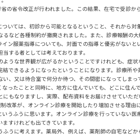
厚労省の省令改正が行われました。この結果、在宅で受診か
については、初診から可能となるということ、それから対
となるなど各種制約が撤廃されました。また、診療報酬の大
ライン服薬指導についても、対面での指導と優劣がないと
担当する者としては考えております。
のような世界観が広がるかということですけれども、症状
完結できるようになったということになります。診療所や
ない、又は待合室で何分か待つ、その間密になってしまっ
くなったことと同時に、地方に住んでいても、どこに住ん
とにもなりますし、実際、配布資料をお届けさせていただ
規制改革が、オンライン診療を開始したり増加させる理由
というふうに思います。オンライン診療を行っていない医
いますけれども出てきています。
うふうに考えます。薬局外、例えば、薬剤師の自宅などか