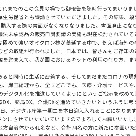
これまでのこの会見の場でも御報告を随時行ってまいりま
厚生労働省とも議論させていただきました。その結果、段
トを購入する際の書面がなくなりなりました。書面廃止にな
機法未承認品の販売自粛要請の実施も現在検討されている
は極めて強いオミクロン株が蔓延する中で、例えば海外の
などの取組が行われました。日本では、皆さんもご存知の
緯を踏まえて、我が国におけるキットの利用の在り方、また
あると同時に生活に密着する、そしてまだまだコロナの現
も、岸田総理から、全国どこでも、医療・介護サービスや
のデジタル化を推進していくようにというご指示を改めて
DX、薬局DX、介護DXを進めていきたいというふうに考
1日、デジタル庁第一期生を本日迎え入れることになります
プンにさせていただいていますのでよろしくお願いいたし
地方自治体から41名など、合計74名の方に新たに参画い
員が約450人、民間出身の職員が約250人ということで