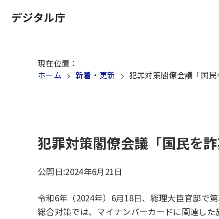
本
文
ホーム
へ
移
現在位置
：
動
ホーム
新着・更新
犯罪対策閣僚会議「国民
犯罪対策閣僚会議「国民を詐
公開日:
2024年6月21日
令和6年（2024年）6月18日、総理大臣官
総合対策では、マイナンバーカードに関連した