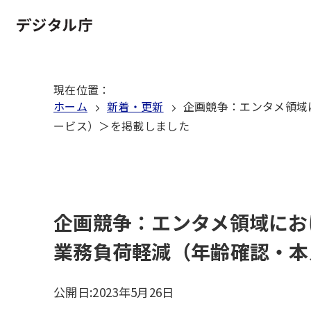
本
文
ホーム
へ
移
現在位置
：
動
ホーム
新着・更新
企画競争：エンタメ領域
ービス）＞を掲載しました
企画競争：エンタメ領域にお
業務負荷軽減（年齢確認・本
公開日:
2023年5月26日