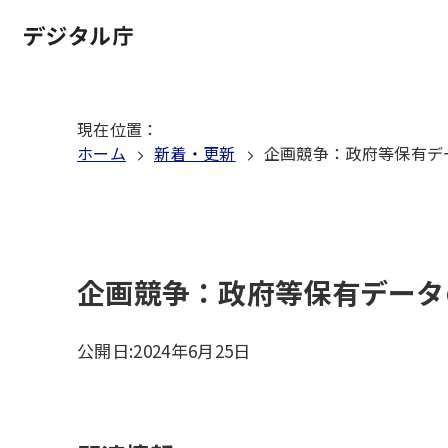
本
文
ホーム
へ
移
現在位置
：
動
ホーム
新着・更新
企画競争：政府等保有デ
企画競争：政府等保有データ
公開日:
2024年6月25日