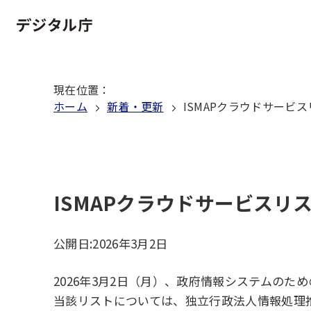
本
文
ホーム
へ
移
現在位置
：
動
ホーム
新着・更新
ISMAPクラウドサービ
ISMAPクラウドサービスリ
公開日:
2026年3月2日
2026年3月2日（月）、政府情報システムのた
当該リストについては、独立行政法人情報処理推