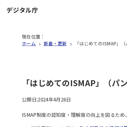
本
文
ホーム
へ
移
現在位置
：
動
ホーム
新着・更新
「はじめてのISMAP」
「はじめてのISMAP」（パ
公開日:
2024年4月26日
ISMAP制度の認知度・理解度の向上を図るた