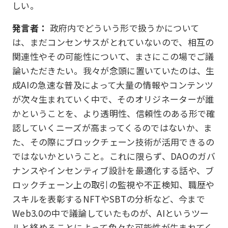
しい。
発言者：
政府内でどういう形で扱うかについて
は、まだコンセンサスがとれていないので、相互の
関連性やその可能性について、まさにこの場でご議
論いただきたい。我々が念頭に置いていたのは、生
成AIの急速な普及によって大量の情報やコンテンツ
が次々生まれていく中で、そのオリジネーターが誰
かということを、より透明性、信頼性のある形で確
認していくニーズが高まってくるのではないか、ま
た、その際にブロックチェーン技術が活用できるの
ではないかということ。これに限らず、DAOのガバ
ナンスやインセンティブ設計を最適化する話や、ブ
ロックチェーン上の取引の監視や不正検知、職歴や
スキルを表彰するNFTやSBTの分析など、今まで
Web3.0の中で議論していたものが、AIというツー
ルと絡めることによって色々な可能性が生まれてく