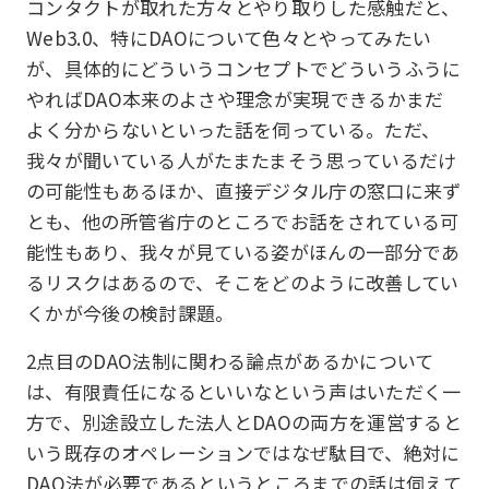
コンタクトが取れた方々とやり取りした感触だと、
Web3.0、特にDAOについて色々とやってみたい
が、具体的にどういうコンセプトでどういうふうに
やればDAO本来のよさや理念が実現できるかまだ
よく分からないといった話を伺っている。ただ、
我々が聞いている人がたまたまそう思っているだけ
の可能性もあるほか、直接デジタル庁の窓口に来ず
とも、他の所管省庁のところでお話をされている可
能性もあり、我々が見ている姿がほんの一部分であ
るリスクはあるので、そこをどのように改善してい
くかが今後の検討課題。
2点目のDAO法制に関わる論点があるかについて
は、有限責任になるといいなという声はいただく一
方で、別途設立した法人とDAOの両方を運営すると
いう既存のオペレーションではなぜ駄目で、絶対に
DAO法が必要であるというところまでの話は伺えて