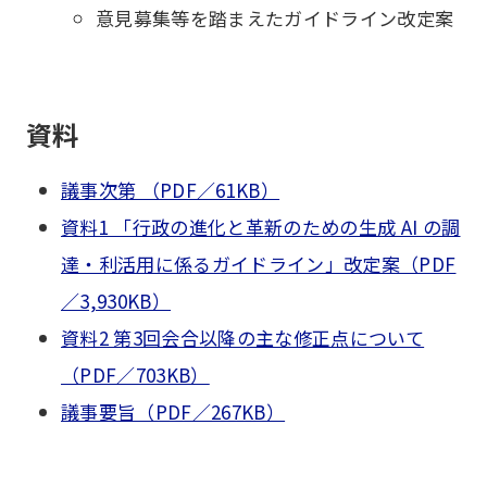
意見募集等を踏まえたガイドライン改定案
資料
議事次第 （PDF／61KB）
資料1 「行政の進化と革新のための生成 AI の調
達・利活用に係るガイドライン」改定案（PDF
／3,930KB）
資料2 第3回会合以降の主な修正点について
（PDF／703KB）
議事要旨（PDF／267KB）